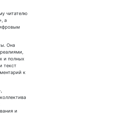
му читателю
, а
цифровым
ы. Она
 реалиями,
х и полных
и текст
мментарий к
,
 коллектива
к
вания и