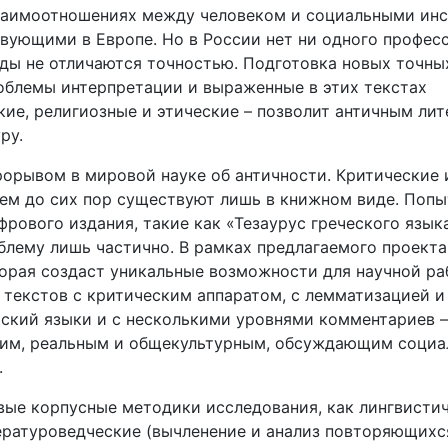
заимоотношениях между человеком и социальными инс
твующими в Европе. Но в России нет ни одного профес
оды не отличаются точностью. Подготовка новых точны
облемы интерпретации и выраженные в этих текстах
кие, религиозные и этические – позволит античным ли
ру.
орывом в мировой науке об античности. Критические 
ем до сих пор существуют лишь в книжном виде. Попы
рового издания, такие как «Тезаурус греческого язык
блему лишь частично. В рамках предлагаемого проекта
орая создаст уникальные возможности для научной ра
 текстов с критическим аппаратом, с лемматизацией 
йский языки и с несколькими уровнями комментариев –
ким, реальным и общекультурным, обсуждающим социа
.
вые корпусные методики исследования, как лингвисти
тературоведческие (вычленение и анализ повторяющихс