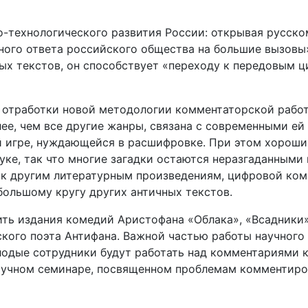
-технологического развития России: открывая русско
ного ответа российского общества на большие вызовы»
ых текстов, он способствует «переходу к передовым 
 отработки новой методологии комментаторской работ
ее, чем все другие жанры, связана с современными ей
й игре, нуждающейся в расшифровке. При этом хороши
уке, так что многие загадки остаются неразгаданными 
 к другим литературным произведениям, цифровой ко
большому кругу других античных текстов.
ить издания комедий Аристофана «Облака», «Всадники»
ского поэта Антифана. Важной частью работы научного
лодые сотрудники будут работать над комментариями 
научном семинаре, посвященном проблемам комментиро