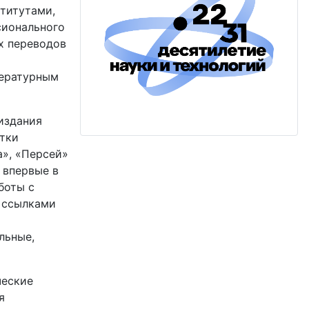
титутами,
сионального
х переводов
тературным
издания
тки
а», «Персей»
 впервые в
боты с
и ссылками
льные,
ческие
я