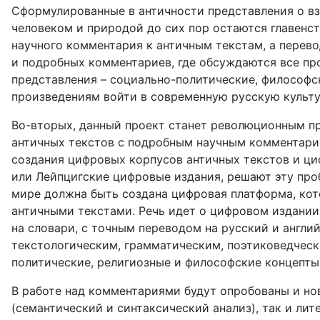
Сформулированные в античности представления о в
человеком и природой до сих пор остаются главенс
научного комментария к античным текстам, а перев
и подробных комментариев, где обсуждаются все пр
представления – социально-политические, философс
произведениям войти в современную русскую культу
Во-вторых, данный проект станет революционным пр
античных текстов с подробным научным комментари
создания цифровых корпусов античных текстов и циф
или Лейпцигские цифровые издания, решают эту про
мире должна быть создана цифровая платформа, кот
античными текстами. Речь идет о цифровом издании
на словари, с точным переводом на русский и англи
текстологическим, грамматическим, поэтиковедчес
политические, религиозные и философские концепты
В работе над комментариями будут опробованы и но
(семантический и синтаксический анализ), так и ли