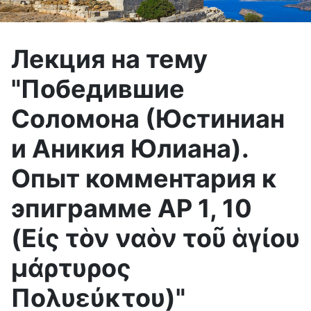
Лекция на тему
"Победившие
Соломона (Юстиниан
и Аникия Юлиана).
Опыт комментария к
эпиграмме AP 1, 10
(Εἰς τὸν ναὸν τοῦ ἁγίου
μάρτυρος
Πολυεύκτου)"